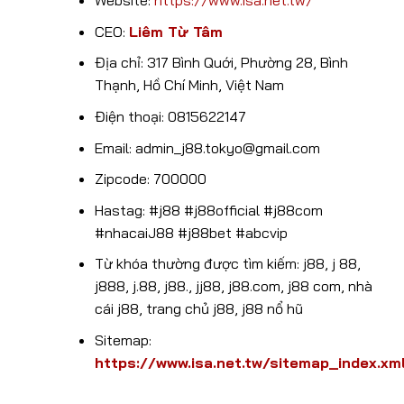
Website:
https://www.isa.net.tw/
CEO:
Liêm Từ Tâm
Địa chỉ: 317 Bình Quới, Phường 28, Bình
Thạnh, Hồ Chí Minh, Việt Nam
Điện thoại: 0
815622147
Email:
admin_j88.tokyo@gmail.com
Zipcode: 700000
Hastag:
#j88 #j88official #j88com
#nhacaiJ88 #j88bet #abcvip
Từ khóa thường được tìm kiếm: j88, j 88,
j888, j.88, j88., jj88, j88.com, j88 com, nhà
cái j88, trang chủ j88, j88 nổ hũ
Sitemap:
https://www.isa.net.tw/sitemap_index.xm