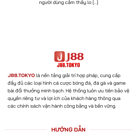
người dùng cảm thấy lo [...]
J88.TOKYO
là nền tảng giải trí hợp pháp, cung cấp
đầy đủ các loại hình cá cược bóng đá, đá gà và game
bài đổi thưởng minh bạch. Hệ thống luôn ưu tiên bảo vệ
quyền riêng tư và lợi ích của khách hàng thông qua
các chính sách vận hành công bằng và bền vững.
HƯỚNG DẪN