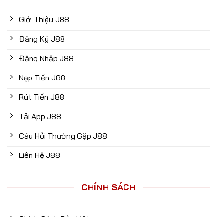
Giới Thiệu J88
Đăng Ký J88
Đăng Nhập J88
Nạp Tiền J88
Rút Tiền J88
Tải App J88
Câu Hỏi Thường Gặp J88
Liên Hệ J88
CHÍNH SÁCH