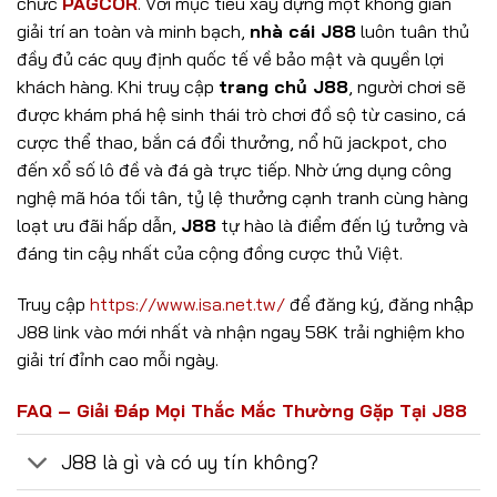
chức
PAGCOR
. Với mục tiêu xây dựng một không gian
giải trí an toàn và minh bạch,
nhà cái J88
luôn tuân thủ
đầy đủ các quy định quốc tế về bảo mật và quyền lợi
khách hàng. Khi truy cập
trang chủ J88
, người chơi sẽ
được khám phá hệ sinh thái trò chơi đồ sộ từ casino, cá
cược thể thao, bắn cá đổi thưởng, nổ hũ jackpot, cho
đến xổ số lô đề và đá gà trực tiếp. Nhờ ứng dụng công
nghệ mã hóa tối tân, tỷ lệ thưởng cạnh tranh cùng hàng
loạt ưu đãi hấp dẫn,
J88
tự hào là điểm đến lý tưởng và
đáng tin cậy nhất của cộng đồng cược thủ Việt.
Truy cập
https://www.isa.net.tw/
để đăng ký, đăng nhập
J88 link vào mới nhất và nhận ngay 58K trải nghiệm kho
giải trí đỉnh cao mỗi ngày.
FAQ – Giải Đáp Mọi Thắc Mắc Thường Gặp Tại J88
J88 là gì và có uy tín không?